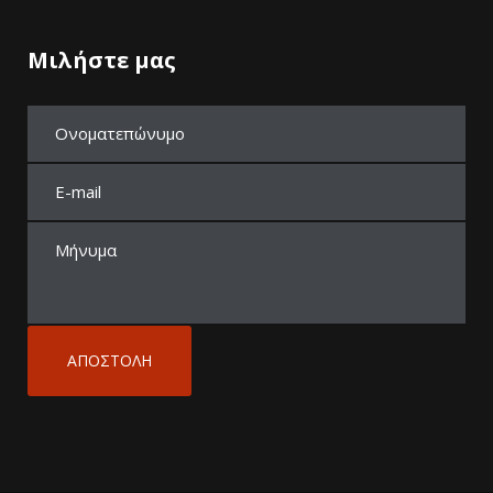
Μιλήστε μας
A
l
t
e